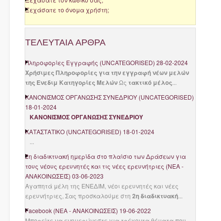
Ξεχάσατε το όνομα χρήστη;
ΤΕΛΕΥΤΑΊΑ
ΆΡΘΡΑ
Πληροφορίες Εγγραφής
(
UNCATEGORISED
)
28-02-2024
Χρήσιμες Πληροφορίες για την εγγραφή νέων μελών
της Ενεδιμ
Κατηγορίες Μελών
Ως
τακτικό μέλος
...
ΚΑΝΟΝΙΣΜΟΣ ΟΡΓΑΝΩΣΗΣ ΣΥΝΕΔΡΙΟΥ
(
UNCATEGORISED
)
18-01-2024
ΚΑΝΟΝΙΣΜΟΣ ΟΡΓΑΝΩΣΗΣ ΣΥΝΕΔΡΙΟΥ
ΚΑΤΑΣΤΑΤΙΚΟ
(
UNCATEGORISED
)
18-01-2024
...
2η διαδικτυακή ημερίδα στο πλαίσιο των Δράσεων για
τους νέους ερευνητές και τις νέες ερευνήτριες
(
ΝΈΑ -
ΑΝΑΚΟΙΝΏΣΕΙΣ
)
03-06-2023
Αγαπητά μέλη της ΕΝΕΔΙΜ, νέοι ερευνητές και νέες
ερευνήτριες, Σας προσκαλούμε στη
2η διαδικτυακή
...
Facebook
(
ΝΈΑ - ΑΝΑΚΟΙΝΏΣΕΙΣ
)
19-06-2022
Μπορείτε να ενημερώνεστε για τρέχοντα θέματα που