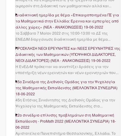
αφορούν στη Διδακτική των μαθηματικών αλλά και...
Διαδικτυακή ημερίδα με θέμα «Επικαιροποιημένα ΠΣ για
τα Μαθηματικά στην Ελλάδα: Έρευνα και εμπειρίες από
άλλες χώρες»
(
ΝΈΑ - ΑΝΑΚΟΙΝΏΣΕΙΣ
)
19-06-2022
το Σάββατο 7 Μαίου 2022 στις 10:00-13:00 το ΔΣ της
ΕΝΕΔΙΜ διοργάνωσε διαδικτυακή ημερίδα με θέμα...
ΠΡΟΣΚΛΗΣΗ ΝΕΟΙ ΕΡΕΥΝΗΤΕΣ και ΝΕΕΣ ΕΡΕΥΝΗΤΡΙΕΣ της
Διδακτικής των Μαθηματικών (ΥΠΟΨΗΦΙΟΙ ΔΙΔΑΚΤΟΡΕΣ,
ΝΕΟΙ ΔΙΔΑΚΤΟΡΕΣ)
(
ΝΈΑ - ΑΝΑΚΟΙΝΏΣΕΙΣ
)
19-06-2022
Η ΕνΕΔιΜ πρόκειται να αναπτύξει δράσεις για την
υποστήριξη νέων ερευνητών και νέων ερευνητριών που...
45ο Συνέδριο της Διεθνούς Ομάδας για την Ψυχολογία
της Μαθηματικής Εκπαίδευσης
(
ΜΕΛΛΟΝΤΙΚΆ ΣΥΝΈΔΡΙΑ
)
18-06-2022
45η Ετήσιας Συνάντησης της Διεθνούς Ομάδας για την
Ψυχολογία της Μαθηματικής Εκπαίδευσης στο...
22ο συνέδριο επίλυσης προβλημάτων στη Μαθηματική
Εκπαίδευση - ProMath 2022
(
ΜΕΛΛΟΝΤΙΚΆ ΣΥΝΈΔΡΙΑ
)
18-
06-2022
Αριστοτέλειο Πανεπιστήμιο Θεσσαλονίκης, Ελλάδα. Το