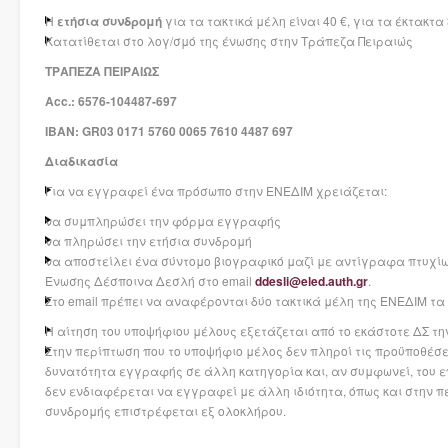
Η
ετήσια συνδρομή
για τα τακτικά μέλη είναι 40 €, για τα έκτακτα 
Κατατίθεται στο λογ/σμό της ένωσης στην Τράπεζα Πειραιώς
ΤΡΑΠΕΖΑ ΠΕΙΡΑΙΩΣ
Acc.: 6576-104487-697
IBAN: GR03 0171 5760 0065 7610 4487 697
Διαδικασία
Για να εγγραφεί ένα πρόσωπο στην ΕΝΕΔΙΜ χρειάζεται:
να συμπληρώσει την φόρμα εγγραφής
να πληρώσει την ετήσια συνδρομή
να αποστείλει ένα σύντομο βιογραφικό μαζί με αντίγραφα πτυχί
Ένωσης Δέσποινα Δεσλή στο email
ddesli@eled.auth.gr
.
Στο email πρέπει να αναφέρονται δύο τακτικά μέλη της ΕΝΕΔΙΜ τα
Η αίτηση του υποψήφιου μέλους εξετάζεται από το εκάστοτε ΔΣ τη
Στην περίπτωση που το υποψήφιο μέλος δεν πληροί τις προϋποθέσει
δυνατότητα εγγραφής σε άλλη κατηγορία και, αν συμφωνεί, του 
δεν ενδιαφέρεται να εγγραφεί με άλλη ιδιότητα, όπως και στην πε
συνδρομής επιστρέφεται εξ ολοκλήρου.