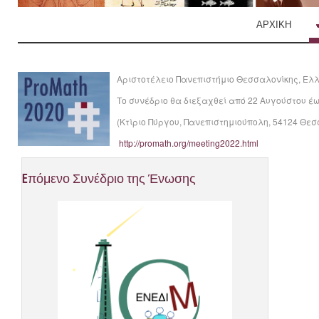
ΑΡΧΙΚΗ
Αριστοτέλειο Πανεπιστήμιο Θεσσαλονίκης, Ελ
Το συνέδριο θα διεξαχθεί από 22 Αυγούστου έ
(Κτίριο Πύργου, Πανεπιστημιούπολη, 54124 Θεσ
http://promath.org/meeting2022.html
Eπόμενο
Συνέδριο
της
Ένωσης