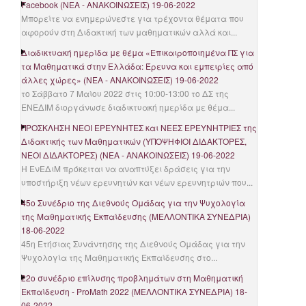
Facebook
(
ΝΈΑ - ΑΝΑΚΟΙΝΏΣΕΙΣ
)
19-06-2022
Μπορείτε να ενημερώνεστε για τρέχοντα θέματα που
αφορούν στη Διδακτική των μαθηματικών αλλά και...
Διαδικτυακή ημερίδα με θέμα «Επικαιροποιημένα ΠΣ για
τα Μαθηματικά στην Ελλάδα: Έρευνα και εμπειρίες από
άλλες χώρες»
(
ΝΈΑ - ΑΝΑΚΟΙΝΏΣΕΙΣ
)
19-06-2022
το Σάββατο 7 Μαίου 2022 στις 10:00-13:00 το ΔΣ της
ΕΝΕΔΙΜ διοργάνωσε διαδικτυακή ημερίδα με θέμα...
ΠΡΟΣΚΛΗΣΗ ΝΕΟΙ ΕΡΕΥΝΗΤΕΣ και ΝΕΕΣ ΕΡΕΥΝΗΤΡΙΕΣ της
Διδακτικής των Μαθηματικών (ΥΠΟΨΗΦΙΟΙ ΔΙΔΑΚΤΟΡΕΣ,
ΝΕΟΙ ΔΙΔΑΚΤΟΡΕΣ)
(
ΝΈΑ - ΑΝΑΚΟΙΝΏΣΕΙΣ
)
19-06-2022
Η ΕνΕΔιΜ πρόκειται να αναπτύξει δράσεις για την
υποστήριξη νέων ερευνητών και νέων ερευνητριών που...
45ο Συνέδριο της Διεθνούς Ομάδας για την Ψυχολογία
της Μαθηματικής Εκπαίδευσης
(
ΜΕΛΛΟΝΤΙΚΆ ΣΥΝΈΔΡΙΑ
)
18-06-2022
45η Ετήσιας Συνάντησης της Διεθνούς Ομάδας για την
Ψυχολογία της Μαθηματικής Εκπαίδευσης στο...
22ο συνέδριο επίλυσης προβλημάτων στη Μαθηματική
Εκπαίδευση - ProMath 2022
(
ΜΕΛΛΟΝΤΙΚΆ ΣΥΝΈΔΡΙΑ
)
18-
06-2022