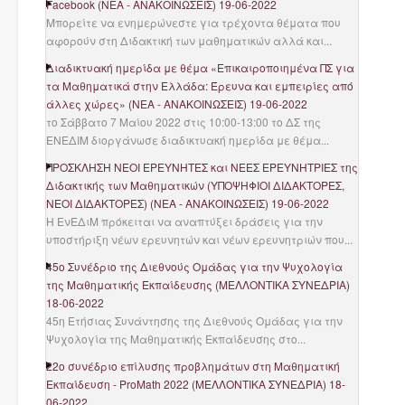
Facebook
(
ΝΈΑ - ΑΝΑΚΟΙΝΏΣΕΙΣ
)
19-06-2022
Μπορείτε να ενημερώνεστε για τρέχοντα θέματα που
αφορούν στη Διδακτική των μαθηματικών αλλά και...
Διαδικτυακή ημερίδα με θέμα «Επικαιροποιημένα ΠΣ για
τα Μαθηματικά στην Ελλάδα: Έρευνα και εμπειρίες από
άλλες χώρες»
(
ΝΈΑ - ΑΝΑΚΟΙΝΏΣΕΙΣ
)
19-06-2022
το Σάββατο 7 Μαίου 2022 στις 10:00-13:00 το ΔΣ της
ΕΝΕΔΙΜ διοργάνωσε διαδικτυακή ημερίδα με θέμα...
ΠΡΟΣΚΛΗΣΗ ΝΕΟΙ ΕΡΕΥΝΗΤΕΣ και ΝΕΕΣ ΕΡΕΥΝΗΤΡΙΕΣ της
Διδακτικής των Μαθηματικών (ΥΠΟΨΗΦΙΟΙ ΔΙΔΑΚΤΟΡΕΣ,
ΝΕΟΙ ΔΙΔΑΚΤΟΡΕΣ)
(
ΝΈΑ - ΑΝΑΚΟΙΝΏΣΕΙΣ
)
19-06-2022
Η ΕνΕΔιΜ πρόκειται να αναπτύξει δράσεις για την
υποστήριξη νέων ερευνητών και νέων ερευνητριών που...
45ο Συνέδριο της Διεθνούς Ομάδας για την Ψυχολογία
της Μαθηματικής Εκπαίδευσης
(
ΜΕΛΛΟΝΤΙΚΆ ΣΥΝΈΔΡΙΑ
)
18-06-2022
45η Ετήσιας Συνάντησης της Διεθνούς Ομάδας για την
Ψυχολογία της Μαθηματικής Εκπαίδευσης στο...
22ο συνέδριο επίλυσης προβλημάτων στη Μαθηματική
Εκπαίδευση - ProMath 2022
(
ΜΕΛΛΟΝΤΙΚΆ ΣΥΝΈΔΡΙΑ
)
18-
06-2022